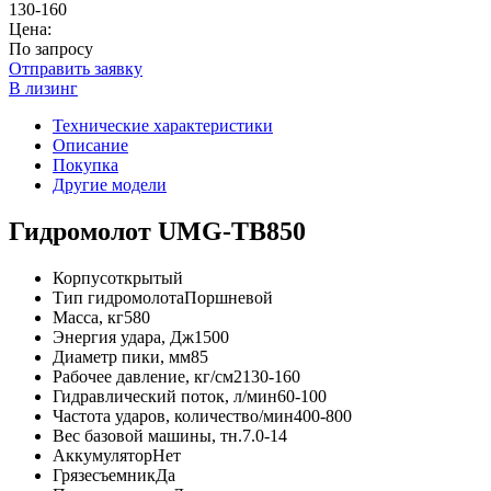
130-160
Цена:
По запросу
Отправить заявку
В лизинг
Технические характеристики
Описание
Покупка
Другие модели
Гидромолот UMG-TB850
Корпус
открытый
Тип гидромолота
Поршневой
Масса, кг
580
Энергия удара, Дж
1500
Диаметр пики, мм
85
Рабочее давление, кг/см2
130-160
Гидравлический поток, л/мин
60-100
Частота ударов, количество/мин
400-800
Вес базовой машины, тн.
7.0-14
Аккумулятор
Нет
Грязесъемник
Да