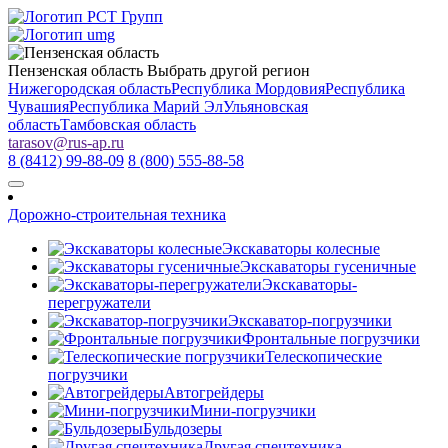
Пензенская область
Выбрать другой регион
Нижегородская область
Республика Мордовия
Республика
Чувашия
Республика Марий Эл
Ульяновская
область
Тамбовская область
tarasov
@
rus-ap.ru
8 (8412) 99-88-09
8 (800) 555-88-58
Дорожно-строительная техника
Экскаваторы колесные
Экскаваторы гусеничные
Экскаваторы-
перегружатели
Экскаватор-погрузчики
Фронтальные погрузчики
Телескопические
погрузчики
Автогрейдеры
Мини-погрузчики
Бульдозеры
Другая спецтехника