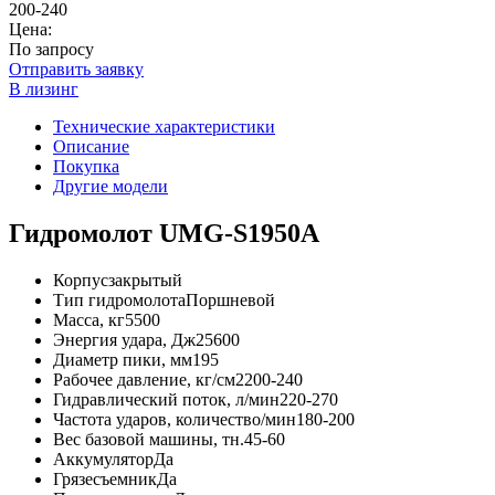
200-240
Цена:
По запросу
Отправить заявку
В лизинг
Технические характеристики
Описание
Покупка
Другие модели
Гидромолот UMG-S1950A
Корпус
закрытый
Тип гидромолота
Поршневой
Масса, кг
5500
Энергия удара, Дж
25600
Диаметр пики, мм
195
Рабочее давление, кг/см2
200-240
Гидравлический поток, л/мин
220-270
Частота ударов, количество/мин
180-200
Вес базовой машины, тн.
45-60
Аккумулятор
Да
Грязесъемник
Да