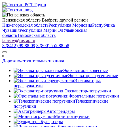
Пензенская область
Выбрать другой регион
Нижегородская область
Республика Мордовия
Республика
Чувашия
Республика Марий Эл
Ульяновская
область
Тамбовская область
tarasov
@
rus-ap.ru
8 (8412) 99-88-09
8 (800) 555-88-58
Дорожно-строительная техника
Экскаваторы колесные
Экскаваторы гусеничные
Экскаваторы-
перегружатели
Экскаватор-погрузчики
Фронтальные погрузчики
Телескопические
погрузчики
Автогрейдеры
Мини-погрузчики
Бульдозеры
Другая спецтехника