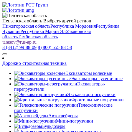
Пензенская область
Выбрать другой регион
Нижегородская область
Республика Мордовия
Республика
Чувашия
Республика Марий Эл
Ульяновская
область
Тамбовская область
tarasov
@
rus-ap.ru
8 (8412) 99-88-09
8 (800) 555-88-58
Дорожно-строительная техника
Экскаваторы колесные
Экскаваторы гусеничные
Экскаваторы-
перегружатели
Экскаватор-погрузчики
Фронтальные погрузчики
Телескопические
погрузчики
Автогрейдеры
Мини-погрузчики
Бульдозеры
Другая спецтехника