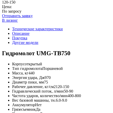
120-150
Цена:
По запросу
Отправить заявку
В лизинг
Технические характеристики
Описание
Покупка
Другие модели
Гидромолот UMG-TB750
Корпус
открытый
Тип гидромолота
Поршневой
Масса, кг
440
Энергия удара, Дж
970
Диаметр пики, мм
75
Рабочее давление, кг/см2
120-150
Гидравлический поток, л/мин
50-90
Частота ударов, количество/мин
400-800
Вес базовой машины, тн.
6.0-9.0
Аккумулятор
Нет
Грязесъемник
Да