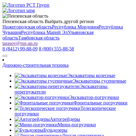
Пензенская область
Выбрать другой регион
Нижегородская область
Республика Мордовия
Республика
Чувашия
Республика Марий Эл
Ульяновская
область
Тамбовская область
tarasov
@
rus-ap.ru
8 (8412) 99-88-09
8 (800) 555-88-58
Дорожно-строительная техника
Экскаваторы колесные
Экскаваторы гусеничные
Экскаваторы-
перегружатели
Экскаватор-погрузчики
Фронтальные погрузчики
Телескопические
погрузчики
Автогрейдеры
Мини-погрузчики
Бульдозеры
Другая спецтехника