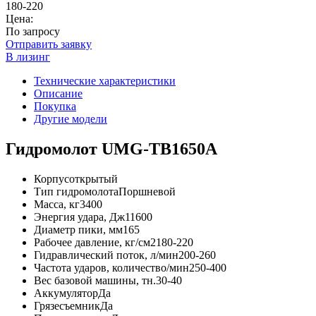
180-220
Цена:
По запросу
Отправить заявку
В лизинг
Технические характеристики
Описание
Покупка
Другие модели
Гидромолот UMG-TB1650A
Корпус
открытый
Тип гидромолота
Поршневой
Масса, кг
3400
Энергия удара, Дж
11600
Диаметр пики, мм
165
Рабочее давление, кг/см2
180-220
Гидравлический поток, л/мин
200-260
Частота ударов, количество/мин
250-400
Вес базовой машины, тн.
30-40
Аккумулятор
Да
Грязесъемник
Да