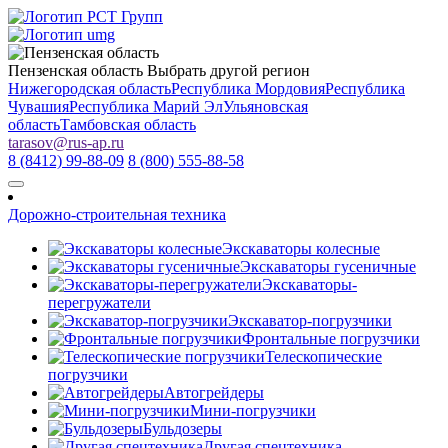
Пензенская область
Выбрать другой регион
Нижегородская область
Республика Мордовия
Республика
Чувашия
Республика Марий Эл
Ульяновская
область
Тамбовская область
tarasov
@
rus-ap.ru
8 (8412) 99-88-09
8 (800) 555-88-58
Дорожно-строительная техника
Экскаваторы колесные
Экскаваторы гусеничные
Экскаваторы-
перегружатели
Экскаватор-погрузчики
Фронтальные погрузчики
Телескопические
погрузчики
Автогрейдеры
Мини-погрузчики
Бульдозеры
Другая спецтехника