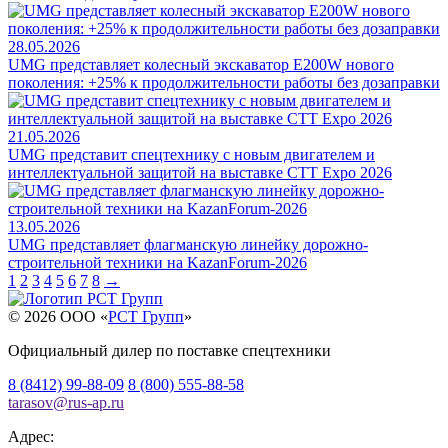
28.05.2026
UMG представляет колесный экскаватор E200W нового
поколения: +25% к продолжительности работы без дозаправки
21.05.2026
UMG представит спецтехнику с новым двигателем и
интеллектуальной защитой на выставке CTT Expo 2026
13.05.2026
UMG представляет флагманскую линейку дорожно-
строительной техники на KazanForum-2026
1
2
3
4
5
6
7
8
→
© 2026 OOO «
РСТ Групп
»
Официальный дилер по поставке спецтехники
8 (8412) 99-88-09
8 (800) 555-88-58
tarasov
@
rus-ap.ru
Адрес: