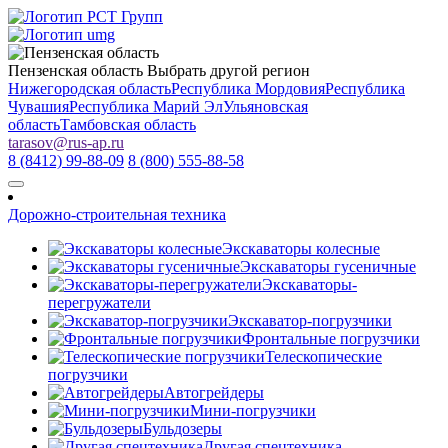
Пензенская область
Выбрать другой регион
Нижегородская область
Республика Мордовия
Республика
Чувашия
Республика Марий Эл
Ульяновская
область
Тамбовская область
tarasov
@
rus-ap.ru
8 (8412) 99-88-09
8 (800) 555-88-58
Дорожно-строительная техника
Экскаваторы колесные
Экскаваторы гусеничные
Экскаваторы-
перегружатели
Экскаватор-погрузчики
Фронтальные погрузчики
Телескопические
погрузчики
Автогрейдеры
Мини-погрузчики
Бульдозеры
Другая спецтехника