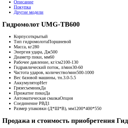
Описание
Покупка
Другие модели
Гидромолот UMG-TB600
Корпус
открытый
Тип гидромолота
Поршневой
Масса, кг
280
Энергия удара, Дж
500
Диаметр пики, мм
60
Рабочее давление, кг/см2
100-130
Гидравлический поток, л/мин
30-60
Частота ударов, количество/мин
500-1000
Вес базовой машины, тн.
3.0-5.5
Аккумулятор
Нет
Грязесъемник
Да
Прижатие пики
Да
Автоматическая смазка
Опция
Соединение РВД
1
Размер упаковки (Д*Ш*В), мм
1200*400*550
Продажа и cтоимость приобретения Г