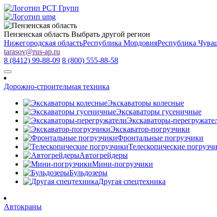
Пензенская область
Выбрать другой регион
Нижегородская область
Республика Мордовия
Республика Чува
tarasov
@
rus-ap.ru
8 (8412) 99-88-09
8 (800) 555-88-58
Дорожно-строительная техника
Экскаваторы колесные
Экскаваторы гусеничные
Экскаваторы-перегружате
Экскаватор-погрузчики
Фронтальные погрузчики
Телескопические погрузч
Автогрейдеры
Мини-погрузчики
Бульдозеры
Другая спецтехника
Автокраны