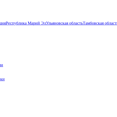
шия
Республика Марий Эл
Ульяновская область
Тамбовская област
ли
ики