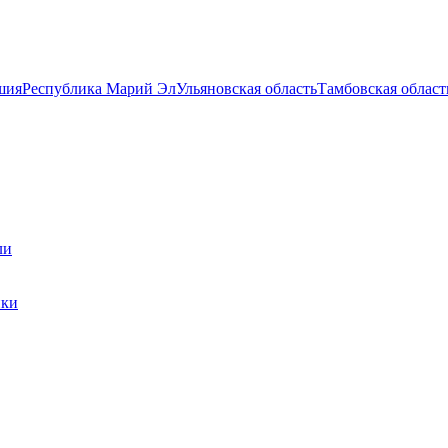
шия
Республика Марий Эл
Ульяновская область
Тамбовская област
ли
ики