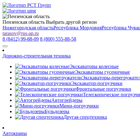
Пензенская область
Выбрать другой регион
Нижегородская область
Республика Мордовия
Республика Чува
tarasov
@
rus-ap.ru
8 (8412) 99-88-09
8 (800) 555-88-58
Дорожно-строительная техника
Экскаваторы колесные
Экскаваторы гусеничные
Экскаваторы-перегружате
Экскаватор-погрузчики
Фронтальные погрузчики
Телескопические погрузч
Автогрейдеры
Мини-погрузчики
Бульдозеры
Другая спецтехника
Автокраны