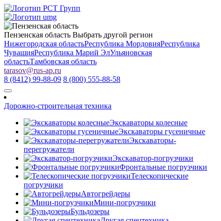
Пензенская область
Выбрать другой регион
Нижегородская область
Республика Мордовия
Республика
Чувашия
Республика Марий Эл
Ульяновская
область
Тамбовская область
tarasov
@
rus-ap.ru
8 (8412) 99-88-09
8 (800) 555-88-58
Дорожно-строительная техника
Экскаваторы колесные
Экскаваторы гусеничные
Экскаваторы-
перегружатели
Экскаватор-погрузчики
Фронтальные погрузчики
Телескопические
погрузчики
Автогрейдеры
Мини-погрузчики
Бульдозеры
Другая спецтехника