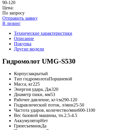
90-120
Цена:
По запросу
Отправить заявку
В лизинг
Технические характеристики
Описание
Покупка
Другие модели
Гидромолот UMG-S530
Корпус
закрытый
Тип гидромолота
Поршневой
Масса, кг
225
Энергия удара, Дж
320
Диаметр пики, мм
53
Рабочее давление, кг/см2
90-120
Гидравлический поток, л/мин
25-50
Частота ударов, количество/мин
600-1100
Вес базовой машины, тн.
2.5-4.5
Аккумулятор
Нет
Грязесъемник
Да