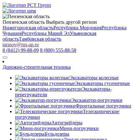
Пензенская область
Выбрать другой регион
Нижегородская область
Республика Мордовия
Республика
Чувашия
Республика Марий Эл
Ульяновская
область
Тамбовская область
tarasov
@
rus-ap.ru
8 (8412) 99-88-09
8 (800) 555-88-58
Дорожно-строительная техника
Экскаваторы колесные
Экскаваторы гусеничные
Экскаваторы-
перегружатели
Экскаватор-погрузчики
Фронтальные погрузчики
Телескопические
погрузчики
Автогрейдеры
Мини-погрузчики
Бульдозеры
Другая спецтехника