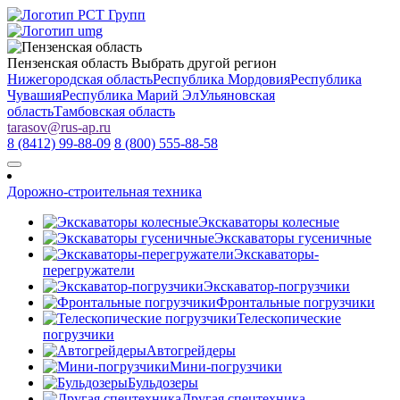
Пензенская область
Выбрать другой регион
Нижегородская область
Республика Мордовия
Республика
Чувашия
Республика Марий Эл
Ульяновская
область
Тамбовская область
tarasov
@
rus-ap.ru
8 (8412) 99-88-09
8 (800) 555-88-58
Дорожно-строительная техника
Экскаваторы колесные
Экскаваторы гусеничные
Экскаваторы-
перегружатели
Экскаватор-погрузчики
Фронтальные погрузчики
Телескопические
погрузчики
Автогрейдеры
Мини-погрузчики
Бульдозеры
Другая спецтехника