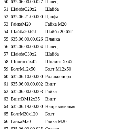
50
635.06.00.00.027
Палец
51
ШайбаС20х2
Шайба
52
635.06.21.00.000
Цапфа
53
ГайкаМ20
Гайка М20
54
Шайба20.65Г
Шайба 20.65Г
55
635.06.00.00.026
Планка
56
635.06.00.00.004
Палец
57
ШайбаС30х2
Шайба
58
Шплинт5х45
Шплинт 5х45
59
БолтМ12х50
Болт М12х50
60
635.06.10.00.000
Роликоопора
61
635.06.00.00.002
Винт
62
635.06.00.00.003
Гайка
63
ВинтВМ12х35
Винт
64
635.06.19.00.000
Направляющая
65
БолтМ20х120
Болт
66
ГайкаМ20
Гайка М20
67
635.06.00.00.025
Стакан