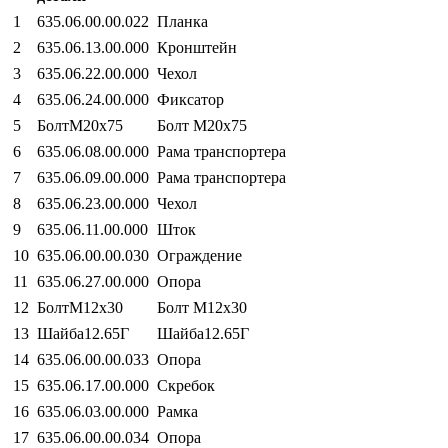
1
635.06.00.00.022
Планка
2
635.06.13.00.000
Кронштейн
3
635.06.22.00.000
Чехол
4
635.06.24.00.000
Фиксатор
5
БолтМ20х75
Болт М20х75
6
635.06.08.00.000
Рама транспортера
7
635.06.09.00.000
Рама транспортера
8
635.06.23.00.000
Чехол
9
635.06.11.00.000
Шток
10
635.06.00.00.030
Ограждение
11
635.06.27.00.000
Опора
12
БолтМ12х30
Болт М12х30
13
Шайба12.65Г
Шайба12.65Г
14
635.06.00.00.033
Опора
15
635.06.17.00.000
Скребок
16
635.06.03.00.000
Рамка
17
635.06.00.00.034
Опора