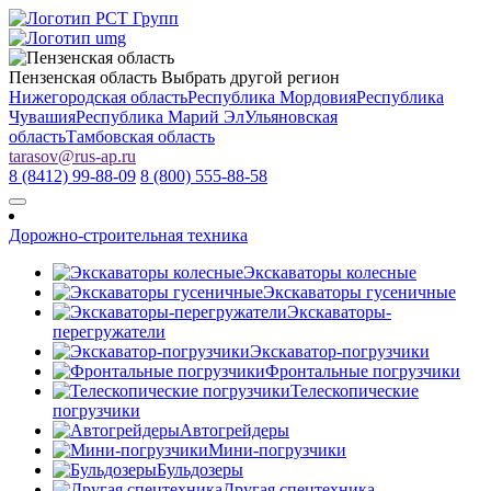
Пензенская область
Выбрать другой регион
Нижегородская область
Республика Мордовия
Республика
Чувашия
Республика Марий Эл
Ульяновская
область
Тамбовская область
tarasov
@
rus-ap.ru
8 (8412) 99-88-09
8 (800) 555-88-58
Дорожно-строительная техника
Экскаваторы колесные
Экскаваторы гусеничные
Экскаваторы-
перегружатели
Экскаватор-погрузчики
Фронтальные погрузчики
Телескопические
погрузчики
Автогрейдеры
Мини-погрузчики
Бульдозеры
Другая спецтехника