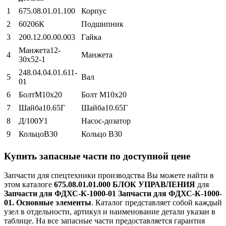
1
675.08.01.01.100
Корпус
2
60206К
Подшипник
3
200.12.00.00.003
Гайка
Манжета12-
4
Манжета
30х52-1
248.04.04.01.611-
5
Вал
01
6
БолтМ10х20
Болт М10х20
7
Шайба10.65Г
Шайба10.65Г
8
Д/100У1
Насос-дозатор
9
КольцоВ30
Кольцо В30
Купить запасные части по доступной цене
Запчасти для спецтехники производства
Вы можете найти в
этом каталоге
675.08.01.01.000 БЛОК УПРАВЛЕНИЯ
для
Запчасти для ФДХС-К-1000-01 Запчасти для ФДХС-К-1000-
01. Основные элементы
. Каталог представляет собой каждый
узел в отдельности, артикул и наименование детали указан в
таблице. На все запасные части предоставляется гарантия