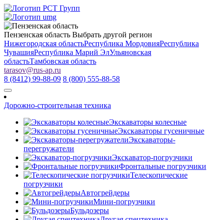
Пензенская область
Выбрать другой регион
Нижегородская область
Республика Мордовия
Республика
Чувашия
Республика Марий Эл
Ульяновская
область
Тамбовская область
tarasov
@
rus-ap.ru
8 (8412) 99-88-09
8 (800) 555-88-58
Дорожно-строительная техника
Экскаваторы колесные
Экскаваторы гусеничные
Экскаваторы-
перегружатели
Экскаватор-погрузчики
Фронтальные погрузчики
Телескопические
погрузчики
Автогрейдеры
Мини-погрузчики
Бульдозеры
Другая спецтехника