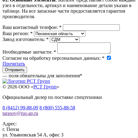
узел в отдельности, артикул и наименование детали указан в
таблице. На все запасные части предоставляется гарантия
производителя.
Ваш контактный телефон:
*
Ваш регион:
*
Завод изготовитель:
*
Необходимые запчасти:
*
Согласие на обработку персональных данных:
*
Прочитать
— поля обязательны для заполнения
*
© 2026 OOO «
РСТ Групп
»
Официальный дилер по поставке спецтехники
8 (8412) 99-88-09
8 (800) 555-88-58
tarasov
@
rus-ap.ru
Адрес:
г.
Пенза
ул. Ульяновская 54 А, офис 3