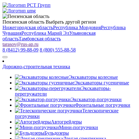
Пензенская область
Выбрать другой регион
Нижегородская область
Республика Мордовия
Республика
Чувашия
Республика Марий Эл
Ульяновская
область
Тамбовская область
tarasov
@
rus-ap.ru
8 (8412) 99-88-09
8 (800) 555-88-58
Дорожно-строительная техника
Экскаваторы колесные
Экскаваторы гусеничные
Экскаваторы-
перегружатели
Экскаватор-погрузчики
Фронтальные погрузчики
Телескопические
погрузчики
Автогрейдеры
Мини-погрузчики
Бульдозеры
Другая спецтехника