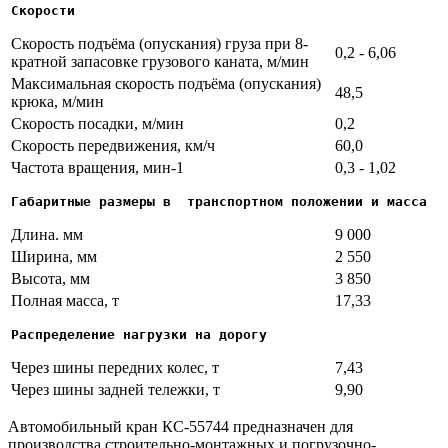
Скорости
Скорость подъёма (опускания) груза при 8-
0,2 - 6,06
кратной запасовке грузового каната, м/мин
Максимальная скорость подъёма (опускания)
48,5
крюка, м/мин
Скорость посадки, м/мин
0,2
Скорость передвижения, км/ч
60,0
Частота вращения, мин-1
0,3 - 1,02
Габаритные размеры в  транспортном положении и масса
Длина. мм
9 000
Ширина, мм
2 550
Высота, мм
3 850
Полная масса, т
17,33
Распределение нагрузки на дорогу
Через шины передних колес, т
7,43
Через шины задней тележки, т
9,90
Автомобильный кран КС-55744 предназначен для
производства строительно-монтажных и погрузочно-