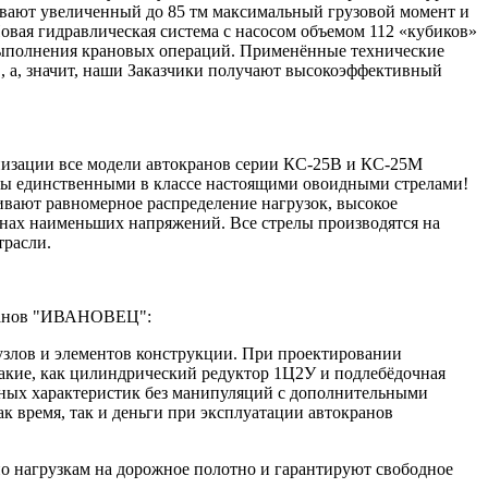
ечивают увеличенный до 85 тм максимальный грузовой момент и
овая гидравлическая система с насосом объемом 112 «кубиков»
 выполнения крановых операций. Применённые технические
 а, значит, наши Заказчики получают высокоэффективный
низации все модели автокранов серии КС-25В и КС-25М
ны единственными в классе настоящими овоидными стрелами!
ивают равномерное распределение нагрузок, высокое
нах наименьших напряжений. Все стрелы производятся на
трасли.
ранов "ИВАНОВЕЦ":
злов и элементов конструкции. При проектировании
акие, как цилиндрический редуктор 1Ц2У и подлебёдочная
тных характеристик без манипуляций с дополнительными
к время, так и деньги при эксплуатации автокранов
о нагрузкам на дорожное полотно и гарантируют свободное