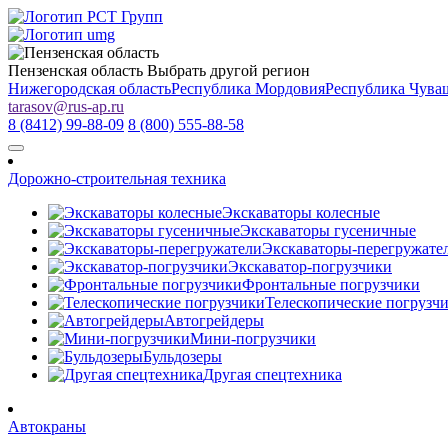
Пензенская область
Выбрать другой регион
Нижегородская область
Республика Мордовия
Республика Чува
tarasov
@
rus-ap.ru
8 (8412) 99-88-09
8 (800) 555-88-58
Дорожно-строительная техника
Экскаваторы колесные
Экскаваторы гусеничные
Экскаваторы-перегружате
Экскаватор-погрузчики
Фронтальные погрузчики
Телескопические погрузч
Автогрейдеры
Мини-погрузчики
Бульдозеры
Другая спецтехника
Автокраны