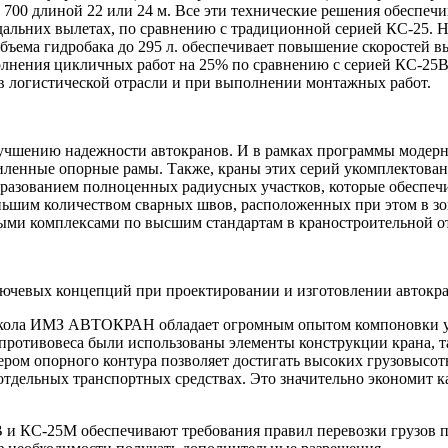
nx 700 длиной 22 или 24 м. Все эти технические решения обесп
дальних вылетах, по сравнению с традиционной серией КС-25. Н
объема гидробака до 295 л. обеспечивает повышение скоростей
нения цикличных работ на 25% по сравнению с серией КС-25В,
 в логистической отрасли и при выполнении монтажных работ.
лучшению надежности автокранов. И в рамках программы модер
иленные опорные рамы. Также, краны этих серий укомплектова
бразованием полноценных радиусных участков, которые обеспеч
ньшим количеством сварных швов, расположенных при этом в зо
ыми комплексами по высшим стандартам в краностроительной о
чевых концепций при проектировании и изготовлении авток
 школа ИМЗ АВТОКРАН обладает огромным опытом компоновки у
противовеса были использованы элементы конструкции крана, т
ером опорного контура позволяет достигать высоких грузовысо
отдельных транспортных средствах. Это значительно экономит ка
и КС-25М обеспечивают требования правил перевозки грузов п