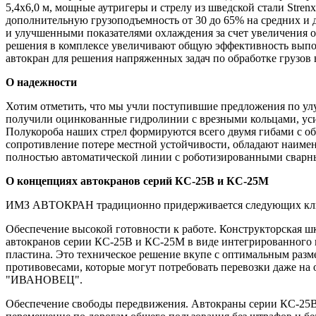
5,4х6,0 м, мощные аутригеры и стрелу из шведской стали Stre
дополнительную грузоподъемность от 30 до 65% на средних и 
и улучшенными показателями охлаждения за счет увеличения 
решения в комплексе увеличивают общую эффективность выпол
автокран для решения напряженных задач по обработке грузов
О надежности
Хотим отметить, что мы учли поступившие предложения по у
получили оцинкованные гидролинии с врезными кольцами, ус
Полукороба наших стрел формируются всего двумя гибами с о
сопротивление потере местной устойчивости, обладают наиме
полностью автоматической линии с роботизированными сварн
О концепциях автокранов серий КС-25В и КС-25М
ИМЗ АВТОКРАН традиционно придерживается следующих клю
Обеспечение высокой готовности к работе. Конструкторская
автокранов серии КС-25В и КС-25М в виде интегрированного 
пластина. Это техническое решение вкупе с оптимальным разм
противовесами, которые могут потребовать перевозки даже на 
"ИВАНОВЕЦ".
Обеспечение свободы передвижения. Автокраны серии КС-25В 