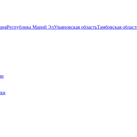
шия
Республика Марий Эл
Ульяновская область
Тамбовская област
ли
ики