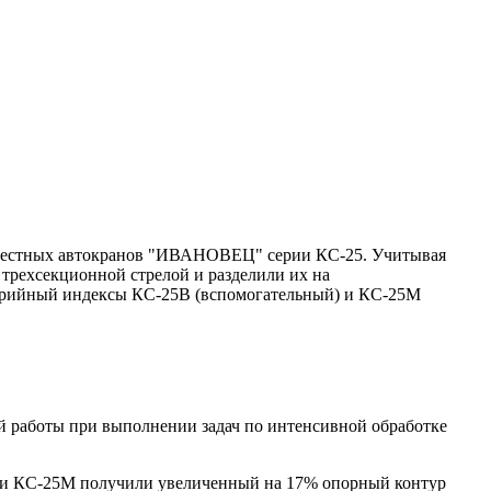
звестных автокранов "ИВАНОВЕЦ" серии КС-25. Учитывая
трехсекционной стрелой и разделили их на
ерийный индексы КС-25В (вспомогательный) и КС-25М
й работы при выполнении задач по интенсивной обработке
рии КС-25М получили увеличенный на 17% опорный контур