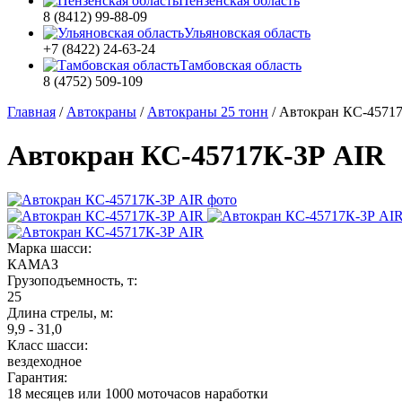
Пензенская область
8 (8412) 99-88-09
Ульяновская область
+7 (8422) 24-63-24
Тамбовская область
8 (4752) 509-109
Главная
/
Автокраны
/
Автокраны 25 тонн
/
Автокран КС-4571
Автокран КС-45717К-3Р AIR
Марка шасси:
КАМАЗ
Грузоподъемность, т:
25
Длина стрелы, м:
9,9 - 31,0
Класс шасси:
вездеходное
Гарантия:
18 месяцев или 1000 моточасов наработки