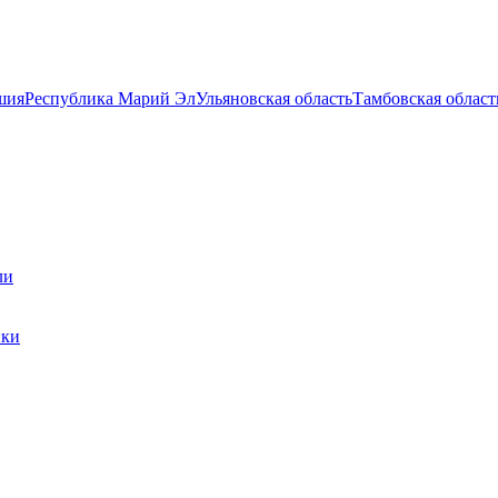
шия
Республика Марий Эл
Ульяновская область
Тамбовская област
ли
ики