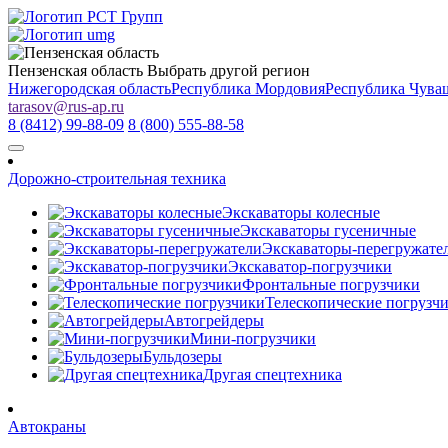
Пензенская область
Выбрать другой регион
Нижегородская область
Республика Мордовия
Республика Чува
tarasov
@
rus-ap.ru
8 (8412) 99-88-09
8 (800) 555-88-58
Дорожно-строительная техника
Экскаваторы колесные
Экскаваторы гусеничные
Экскаваторы-перегружате
Экскаватор-погрузчики
Фронтальные погрузчики
Телескопические погрузч
Автогрейдеры
Мини-погрузчики
Бульдозеры
Другая спецтехника
Автокраны