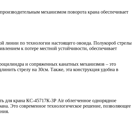
окопроизводительным механизмом поворота крана обеспечивает
ой линии по технологии настоящего овоида. Полукороб стрелы
тивлением к потере местной устойчивости, обеспечивает
дроцилиндра и сопряженных канатных механизмов – это
инить стрелу на 30см. Также, эта конструкция удобна в
ть для крана КС-45717К-3Р Air облегченное однорядное
ана. Это современное технологическое решение, позволяющее
ания.