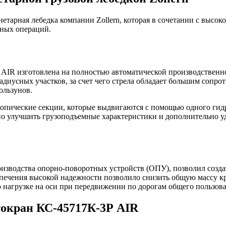
нетарная лебедка компании Zollern, которая в сочетании с выс
ных операций.
 AIR изготовлена на полностью автоматической производственн
диусных участков, за счет чего стрела обладает большим сопро
ользунов.
скопические секции, которые выдвигаются с помощью одного ги
о улучшить грузоподъемные характеристики и дополнительно удл
оизводства опорно-поворотных устройств (ОПУ), позволил созда
ечения высокой надежности позволило снизить общую массу кр
о нагрузке на оси при передвижении по дорогам общего пользов
токран КС-45717К-3Р AIR