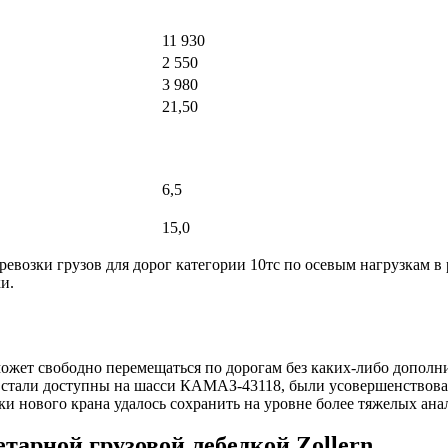
11 930
2 550
3 980
21,50
6,5
15,0
возки грузов для дорог категории 10тс по осевым нагрузкам в 
и.
ожет свободно перемещаться по дорогам без каких-либо дополни
а стали доступны на шасси КАМАЗ-43118, были усовершенствован
и нового крана удалось сохранить на уровне более тяжелых ана
тарной грузовой лебедкой Zollern