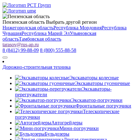
Пензенская область
Выбрать другой регион
Нижегородская область
Республика Мордовия
Республика
Чувашия
Республика Марий Эл
Ульяновская
область
Тамбовская область
tarasov
@
rus-ap.ru
8 (8412) 99-88-09
8 (800) 555-88-58
Дорожно-строительная техника
Экскаваторы колесные
Экскаваторы гусеничные
Экскаваторы-
перегружатели
Экскаватор-погрузчики
Фронтальные погрузчики
Телескопические
погрузчики
Автогрейдеры
Мини-погрузчики
Бульдозеры
Другая спецтехника