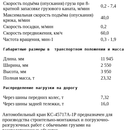
Скорость подъёма (опускания) груза при 8-
0,2 - 7,4
кратной запасовке грузового каната, м/мин
Максимальная скорость подъёма (опускания)
40,0
крюка, м/мин
Скорость посадки, м/мин
0,2
Скорость передвижения, км/ч
60,0
Частота вращения, мин-1
0,3 - 1,9
Габаритные размеры в  транспортном положении и масса
Длина. мм
11 945
Ширина, мм
2 550
Высота, мм
3 950
Полная масса, т
23,32
Распределение нагрузки на дорогу
Через шины передних колес, т
7,32
Через шины задней тележки, т
16,0
Автомобильный кран КС-45717А-1Р предназначен для
производства строительно-монтажных и погрузочно-
разгрузочных работ с обычными грузами на