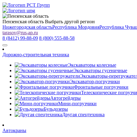
Пензенская область
Выбрать другой регион
Нижегородская область
Республика Мордовия
Республика Чува
tarasov
@
rus-ap.ru
8 (8412) 99-88-09
8 (800) 555-88-58
Дорожно-строительная техника
Экскаваторы колесные
Экскаваторы гусеничные
Экскаваторы-перегружате
Экскаватор-погрузчики
Фронтальные погрузчики
Телескопические погрузч
Автогрейдеры
Мини-погрузчики
Бульдозеры
Другая спецтехника
Автокраны