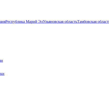
шия
Республика Марий Эл
Ульяновская область
Тамбовская област
ли
ики