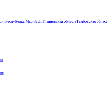
шия
Республика Марий Эл
Ульяновская область
Тамбовская област
ли
ики