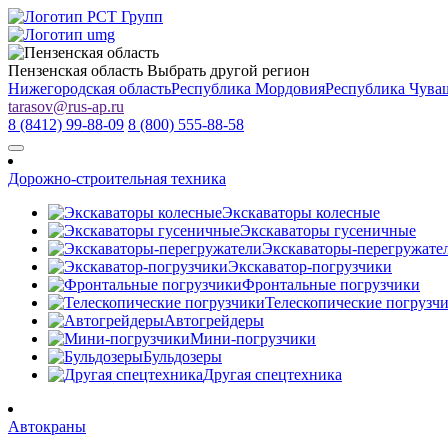
Пензенская область
Выбрать другой регион
Нижегородская область
Республика Мордовия
Республика Чува
tarasov
@
rus-ap.ru
8 (8412) 99-88-09
8 (800) 555-88-58
Дорожно-строительная техника
Экскаваторы колесные
Экскаваторы гусеничные
Экскаваторы-перегружате
Экскаватор-погрузчики
Фронтальные погрузчики
Телескопические погрузч
Автогрейдеры
Мини-погрузчики
Бульдозеры
Другая спецтехника
Автокраны