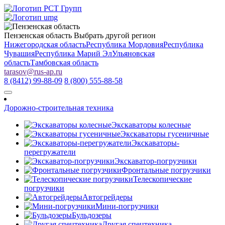
Пензенская область
Выбрать другой регион
Нижегородская область
Республика Мордовия
Республика
Чувашия
Республика Марий Эл
Ульяновская
область
Тамбовская область
tarasov
@
rus-ap.ru
8 (8412) 99-88-09
8 (800) 555-88-58
Дорожно-строительная техника
Экскаваторы колесные
Экскаваторы гусеничные
Экскаваторы-
перегружатели
Экскаватор-погрузчики
Фронтальные погрузчики
Телескопические
погрузчики
Автогрейдеры
Мини-погрузчики
Бульдозеры
Другая спецтехника