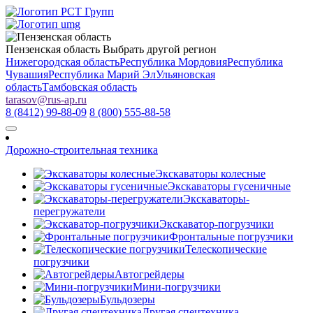
Пензенская область
Выбрать другой регион
Нижегородская область
Республика Мордовия
Республика
Чувашия
Республика Марий Эл
Ульяновская
область
Тамбовская область
tarasov
@
rus-ap.ru
8 (8412) 99-88-09
8 (800) 555-88-58
Дорожно-строительная техника
Экскаваторы колесные
Экскаваторы гусеничные
Экскаваторы-
перегружатели
Экскаватор-погрузчики
Фронтальные погрузчики
Телескопические
погрузчики
Автогрейдеры
Мини-погрузчики
Бульдозеры
Другая спецтехника