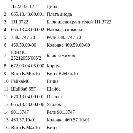
1
Д222-32-12
Диод
2
665.13.43.00.001
Плата диода
3
111.3722
Блок предохранителей 111.3722
4
665.13.43.00.002
Накладка крышки
5
738.3747-20
Реле 738.3747-20
6
469.59.00-00
Колодка 469.59.00-00
БЗН18-
7
Блок зажимов
2521205У00У2
8
672.03.04.05.000
Корпус
9
ВинтВ.М6х16
Винт В.М 6х16
10
ГайкаМ6
Гайка
11
Шайба6.65Г
Шайба
12
670.13.04.00.001
Планка
13
665.13.43.00.006
Уголок
14
901.3747
Реле 901.3747
15
469.57.10-01
Колодка 469.57.10-01
16
ВинтВ.М4х16
Винт