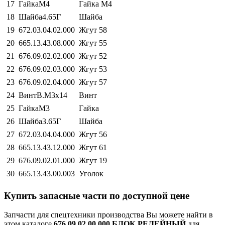
17
ГайкаМ4
Гайка М4
18
Шайба4.65Г
Шайба
19
672.03.04.02.000
Жгут 58
20
665.13.43.08.000
Жгут 55
21
676.09.02.02.000
Жгут 52
22
676.09.02.03.000
Жгут 53
23
676.09.02.04.000
Жгут 57
24
ВинтВ.М3х14
Винт
25
ГайкаМ3
Гайка
26
Шайба3.65Г
Шайба
27
672.03.04.04.000
Жгут 56
28
665.13.43.12.000
Жгут 61
29
676.09.02.01.000
Жгут 19
30
665.13.43.00.003
Уголок
Купить запасные части по доступной цене
Запчасти для спецтехники производства
Вы можете найти в
этом каталоге
676.09.02.00.000 БЛОК РЕЛЕЙНЫЙ
для