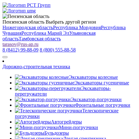
Пензенская область
Выбрать другой регион
Нижегородская область
Республика Мордовия
Республика
Чувашия
Республика Марий Эл
Ульяновская
область
Тамбовская область
tarasov
@
rus-ap.ru
8 (8412) 99-88-09
8 (800) 555-88-58
Дорожно-строительная техника
Экскаваторы колесные
Экскаваторы гусеничные
Экскаваторы-
перегружатели
Экскаватор-погрузчики
Фронтальные погрузчики
Телескопические
погрузчики
Автогрейдеры
Мини-погрузчики
Бульдозеры
Другая спецтехника