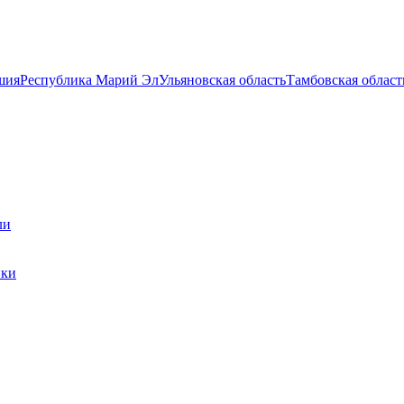
шия
Республика Марий Эл
Ульяновская область
Тамбовская област
ли
ики