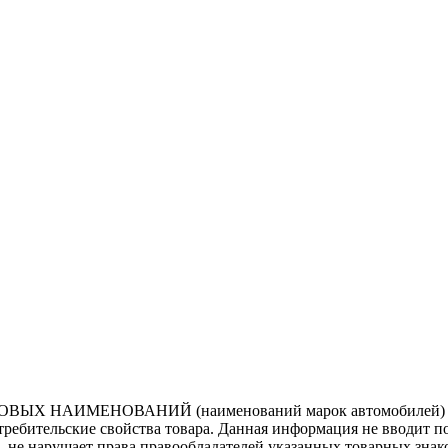
ВЫХ НАИМЕНОВАНИЙ (наименований марок автомобилей) нап
потребительские свойства товара. Данная информация не вводит 
е, не нарушает права правообладателей указанных товарных зна