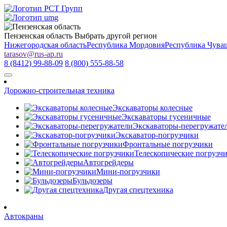
Пензенская область
Выбрать другой регион
Нижегородская область
Республика Мордовия
Республика Чува
tarasov
@
rus-ap.ru
8 (8412) 99-88-09
8 (800) 555-88-58
Дорожно-строительная техника
Экскаваторы колесные
Экскаваторы гусеничные
Экскаваторы-перегружате
Экскаватор-погрузчики
Фронтальные погрузчики
Телескопические погрузч
Автогрейдеры
Мини-погрузчики
Бульдозеры
Другая спецтехника
Автокраны