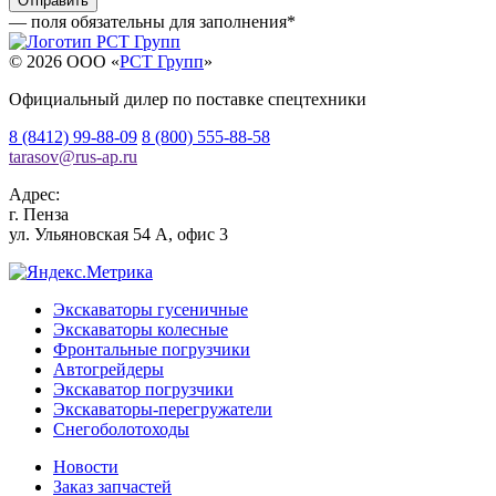
— поля обязательны для заполнения
*
© 2026 OOO «
РСТ Групп
»
Официальный дилер по поставке спецтехники
8 (8412) 99-88-09
8 (800) 555-88-58
tarasov
@
rus-ap.ru
Адрес:
г.
Пенза
ул. Ульяновская 54 А, офис 3
Экскаваторы гусеничные
Экскаваторы колесные
Фронтальные погрузчики
Автогрейдеры
Экскаватор погрузчики
Экскаваторы-перегружатели
Снегоболотоходы
Новости
Заказ запчастей