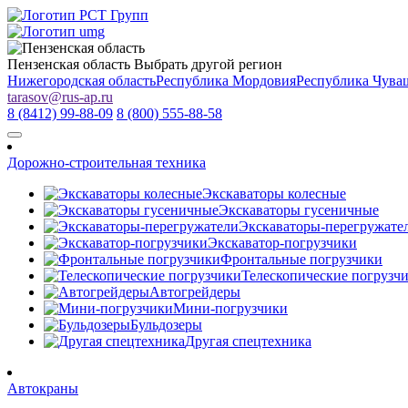
Пензенская область
Выбрать другой регион
Нижегородская область
Республика Мордовия
Республика Чува
tarasov
@
rus-ap.ru
8 (8412) 99-88-09
8 (800) 555-88-58
Дорожно-строительная техника
Экскаваторы колесные
Экскаваторы гусеничные
Экскаваторы-перегружате
Экскаватор-погрузчики
Фронтальные погрузчики
Телескопические погрузч
Автогрейдеры
Мини-погрузчики
Бульдозеры
Другая спецтехника
Автокраны