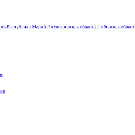
шия
Республика Марий Эл
Ульяновская область
Тамбовская област
ли
ики