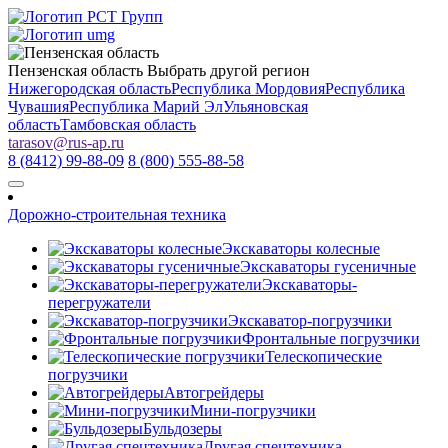
Пензенская область
Выбрать другой регион
Нижегородская область
Республика Мордовия
Республика
Чувашия
Республика Марий Эл
Ульяновская
область
Тамбовская область
tarasov
@
rus-ap.ru
8 (8412) 99-88-09
8 (800) 555-88-58
Дорожно-строительная техника
Экскаваторы колесные
Экскаваторы гусеничные
Экскаваторы-
перегружатели
Экскаватор-погрузчики
Фронтальные погрузчики
Телескопические
погрузчики
Автогрейдеры
Мини-погрузчики
Бульдозеры
Другая спецтехника