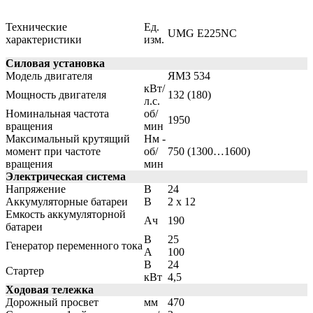
Технические
Ед.
UMG E225NC
характеристики
изм.
Силовая установка
Модель двигателя
ЯМЗ 534
кВт/
Мощность двигателя
132 (180)
л.с.
Номинальная частота
об/
1950
вращения
мин
Максимальный крутящий
Нм -
момент при частоте
об/
750 (1300…1600)
вращения
мин
Электрическая система
Напряжение
В
24
Аккумуляторные батареи
В
2 x 12
Емкость аккумуляторной
Ач
190
батареи
В
25
Генератор переменного тока
А
100
В
24
Стартер
кВт
4,5
Ходовая тележка
Дорожный просвет
мм
470