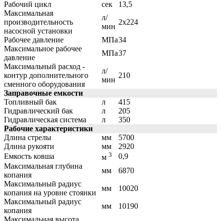
Рабочий цикл
сек
13,5
Максимальная
л/
производительность
2х224
мин
насосной установки
Рабочее давление
МПа
34
Максимальное рабочее
МПа
37
давление
Максимальный расход -
л/
контур дополнительного
210
мин
сменного оборудования
Заправочные емкости
Топливный бак
л
415
Гидравлический бак
л
205
Гидравлическая система
л
350
Рабочие характеристики
Длина стрелы
мм
5700
Длина рукояти
мм
2920
3
Емкость ковша
0,9
м
Максимальная глубина
мм
6870
копания
Максимальный радиус
мм
10020
копания на уровне стоянки
Максимальный радиус
мм
10190
копания
Максимальная высота