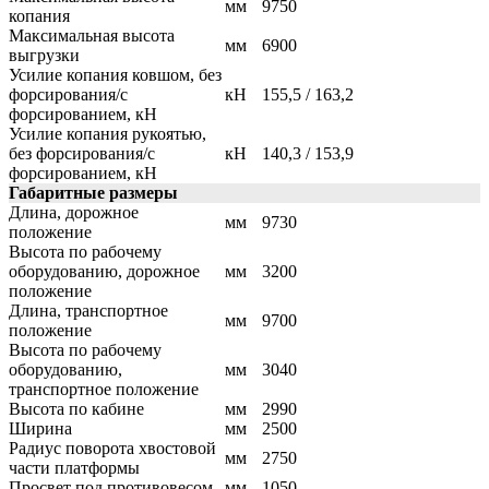
мм
9750
копания
Максимальная высота
мм
6900
выгрузки
Усилие копания ковшом, без
форсирования/с
кН
155,5 / 163,2
форсированием, кН
Усилие копания рукоятью,
без форсирования/с
кН
140,3 / 153,9
форсированием, кН
Габаритные размеры
Длина, дорожное
мм
9730
положение
Высота по рабочему
оборудованию, дорожное
мм
3200
положение
Длина, транспортное
мм
9700
положение
Высота по рабочему
оборудованию,
мм
3040
транспортное положение
Высота по кабине
мм
2990
Ширина
мм
2500
Радиус поворота хвостовой
мм
2750
части платформы
Просвет под противовесом
мм
1050