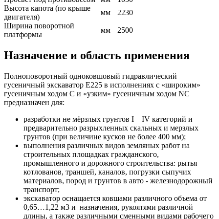
Высота капота (по крыше
мм
2230
двигателя)
Ширина поворотной
мм
2500
платформы
Назначение и область применения
Полноповоротный одноковшовый гидравлический
гусеничный экскаватор E225 в исполнениях с «широким»
гусеничным ходом C и «узким» гусеничным ходом NC
предназначен для:
разработки не мёрзлых грунтов I – IV категорий и
предварительно разрыхленных скальных и мерзлых
грунтов (при величине кусков не более 400 мм);
выполнения различных видов земляных работ на
строительных площадках гражданского,
промышленного и дорожного строительства: рытья
котлованов, траншей, каналов, погрузки сыпучих
материалов, пород и грунтов в авто - железнодорожный
транспорт;
экскаватор оснащается ковшами различного объема от
0,65…1,22 м3 и назначения, рукоятями различной
длины, а также различными сменными видами рабочего