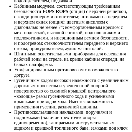
водоотделителем, подкачкой.
Кабинным модулем, соответствующим требованиям
безопасности
FOPS ROPS
(опция) с верхней решеткой,
с кондиционером и отопителем; шторками на переднем
и верхнем окнах (опция); цветным дисплеем с
диагональю не менее 7”; комфортабельным креслом с
мех. подвеской, высокой спинкой, подголовником и
подлокотниками, и инерционным ремнем безопасности,
и подогревом; стеклоочистителем переднего и верхнего
стекла; прикуривателем, аудио магнитолой.
Штатными осветительными приборами для освещения
рабочей зоны на стреле, на крыше кабины спереди, на
балках платформы.
Унифицированным противовесом с возможностью
догруза.
Гусеничным ходом высокой надежности с увеличенным
дорожным просветом и увеличенной опорной
поверхностью со съемной крышкой центрального
«колодца» рамы гусеничного хода и усиленными
крышками приводов хода. Имеется возможность
применения гусениц различной ширины.
Противоскользящими накладками, поручнями и
подножками (наличие трех точек опоры
единовременно), запираемым инструментальным
ящиком и крышкой топливного бака; замками под ключ