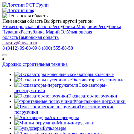
Пензенская область
Выбрать другой регион
Нижегородская область
Республика Мордовия
Республика
Чувашия
Республика Марий Эл
Ульяновская
область
Тамбовская область
tarasov
@
rus-ap.ru
8 (8412) 99-88-09
8 (800) 555-88-58
Дорожно-строительная техника
Экскаваторы колесные
Экскаваторы гусеничные
Экскаваторы-
перегружатели
Экскаватор-погрузчики
Фронтальные погрузчики
Телескопические
погрузчики
Автогрейдеры
Мини-погрузчики
Бульдозеры
Другая спецтехника