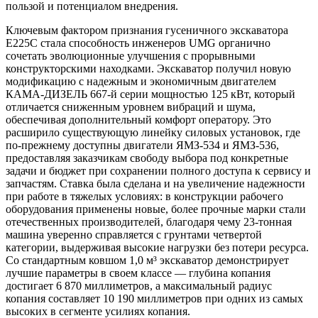
пользой и потенциалом внедрения.
Ключевым фактором признания гусеничного экскаватора
E225C стала способность инженеров UMG органично
сочетать эволюционные улучшения с прорывными
конструкторскими находками. Экскаватор получил новую
модификацию с надежным и экономичным двигателем
КАМА-ДИЗЕЛЬ 667-й серии мощностью 125 кВт, который
отличается сниженным уровнем вибраций и шума,
обеспечивая дополнительный комфорт оператору. Это
расширило существующую линейку силовых установок, где
по-прежнему доступны двигатели ЯМЗ-534 и ЯМЗ-536,
предоставляя заказчикам свободу выбора под конкретные
задачи и бюджет при сохранении полного доступа к сервису и
запчастям. Ставка была сделана и на увеличение надежности
при работе в тяжелых условиях: в конструкции рабочего
оборудования применены новые, более прочные марки стали
отечественных производителей, благодаря чему 23-тонная
машина уверенно справляется с грунтами четвертой
категории, выдерживая высокие нагрузки без потери ресурса.
Со стандартным ковшом 1,0 м³ экскаватор демонстрирует
лучшие параметры в своем классе — глубина копания
достигает 6 870 миллиметров, а максимальный радиус
копания составляет 10 190 миллиметров при одних из самых
высоких в сегменте усилиях копания.