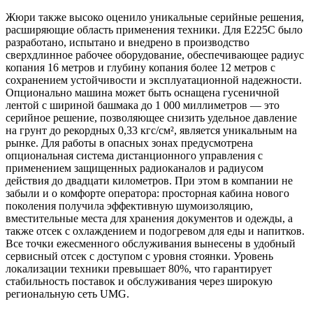
Жюри также высоко оценило уникальные серийные решения,
расширяющие область применения техники. Для E225C было
разработано, испытано и внедрено в производство
сверхдлинное рабочее оборудование, обеспечивающее радиус
копания 16 метров и глубину копания более 12 метров с
сохранением устойчивости и эксплуатационной надежности.
Опционально машина может быть оснащена гусеничной
лентой с шириной башмака до 1 000 миллиметров — это
серийное решение, позволяющее снизить удельное давление
на грунт до рекордных 0,33 кгс/см², является уникальным на
рынке. Для работы в опасных зонах предусмотрена
опциональная система дистанционного управления с
применением защищенных радиоканалов и радиусом
действия до двадцати километров. При этом в компании не
забыли и о комфорте оператора: просторная кабина нового
поколения получила эффективную шумоизоляцию,
вместительные места для хранения документов и одежды, а
также отсек с охлаждением и подогревом для еды и напитков.
Все точки ежесменного обслуживания вынесены в удобный
сервисный отсек с доступом с уровня стоянки. Уровень
локализации техники превышает 80%, что гарантирует
стабильность поставок и обслуживания через широкую
региональную сеть UMG.