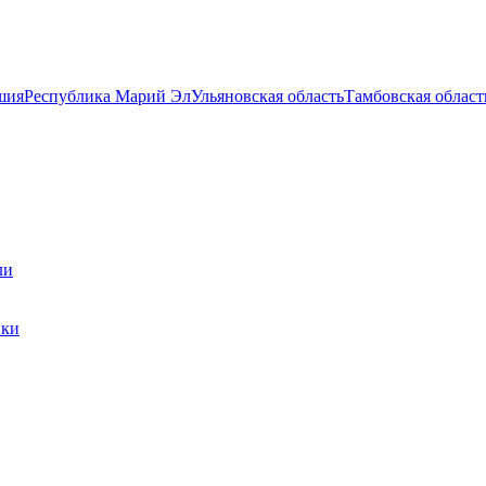
шия
Республика Марий Эл
Ульяновская область
Тамбовская област
ли
ики