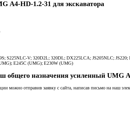
G A4-HD-1.2-31 для экскаватора
0
S; S225NLC-V; 320D2L; 320DL; DX225LCA; JS205NLC; JS220; P
(UMG); E245С (UMG); E230W (UMG)
вш общего назначения усиленный UMG A4
ции можно отправив заявку с сайта, написав письмо на наш эл