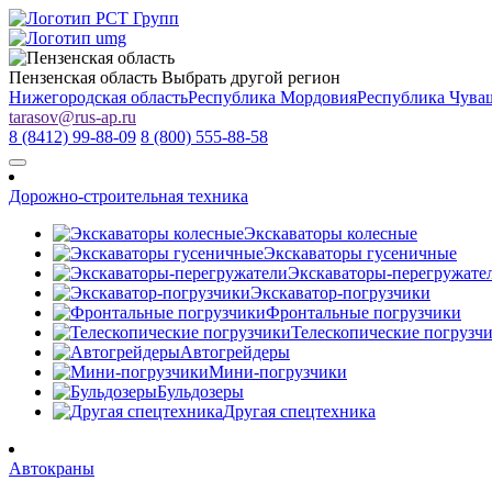
Пензенская область
Выбрать другой регион
Нижегородская область
Республика Мордовия
Республика Чува
tarasov
@
rus-ap.ru
8 (8412) 99-88-09
8 (800) 555-88-58
Дорожно-строительная техника
Экскаваторы колесные
Экскаваторы гусеничные
Экскаваторы-перегружате
Экскаватор-погрузчики
Фронтальные погрузчики
Телескопические погрузч
Автогрейдеры
Мини-погрузчики
Бульдозеры
Другая спецтехника
Автокраны