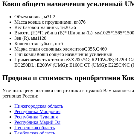
Ковш общего назначения усиленный UM
Объем ковша, м3
1.2
Масса ковша с проушинами, кг
876
Вес базовой машины, тн
20-26
Высота (H)*Глубина (B)* Ширина (L), мм
1025*1565*150
Зев (R), мм
1120
Количество зубьев, шт
5
Марка стали основных элементов
Q355,Q460
Тип ковша
Ковш общего назначения усиленный
Применяемость к технике
ZX200-5G; R210W-9S; R220LC-9
EC250DL; E200W (UMG); E160С СТ (UMG); E225С/NC 
Продажа и cтоимость приобретения Ко
Уточнить цену поставки спецтехники в нужной Вам комплекта
регионах России:
Нижегородская область
Республика Мордовия
Республика Чувашия
Республика Марий Эл
Пензенская область
Тамбовская область