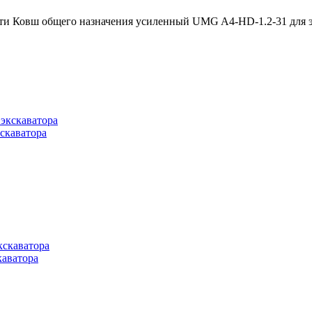
сти Ковш общего назначения усиленный UMG A4-HD-1.2-31 для 
скаватора
аватора