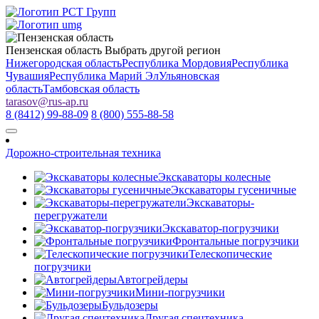
Пензенская область
Выбрать другой регион
Нижегородская область
Республика Мордовия
Республика
Чувашия
Республика Марий Эл
Ульяновская
область
Тамбовская область
tarasov
@
rus-ap.ru
8 (8412) 99-88-09
8 (800) 555-88-58
Дорожно-строительная техника
Экскаваторы колесные
Экскаваторы гусеничные
Экскаваторы-
перегружатели
Экскаватор-погрузчики
Фронтальные погрузчики
Телескопические
погрузчики
Автогрейдеры
Мини-погрузчики
Бульдозеры
Другая спецтехника