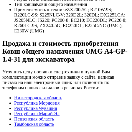
Тип ковша
Ковш общего назначения
Применяемость к технике
ZX200-5G; R210W-9S;
R220LC-9S; S225NLC-V; 320D2L; 320DL; DX225LCA;
JS205NLC; JS220; PC200-8; EC210; EC220DL; PC220-8;
R260LC-9S; ZX240-5G; EC250DL; E225С/NC (UMG);
E230W (UMG)
Продажа и cтоимость приобретения
Ковш общего назначения UMG A4-GP-
1.4-31 для экскаватора
Уточнить цену поставки спецтехники в нужной Вам
комплектации можно отправив заявку с сайта, написав
письмо на наш электронный ящик или позвонить по
телефонам наших филиалов в регионах России:
Нижегородская область
Республика Мордовия
Республика Чувашия
Республика Марий Эл
Пензенская область
Тамбовская область