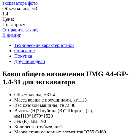
Объем ковша, м3:
1.4
Цена:
По запросу
Отправить заявку
В лизинг
Технические характеристики
Описание
Покупка
Другие модели
Ковш общего назначения UMG A4-GP-
1.4-31 для экскаватора
Объем ковша, м3
1.4
Масса ковша с проушинами, кг
1113
Вес базовой машины, тн
22-30
Высота (H)*Глубина (B)* Ширина (L),
мм
1110*1670*1520
Зев (R), мм
1190
Количество зубьев, шт
5
Марка стали основных элементов
Q355,Q460