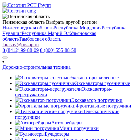
Пензенская область
Выбрать другой регион
Нижегородская область
Республика Мордовия
Республика
Чувашия
Республика Марий Эл
Ульяновская
область
Тамбовская область
tarasov
@
rus-ap.ru
8 (8412) 99-88-09
8 (800) 555-88-58
Дорожно-строительная техника
Экскаваторы колесные
Экскаваторы гусеничные
Экскаваторы-
перегружатели
Экскаватор-погрузчики
Фронтальные погрузчики
Телескопические
погрузчики
Автогрейдеры
Мини-погрузчики
Бульдозеры
Другая спецтехника