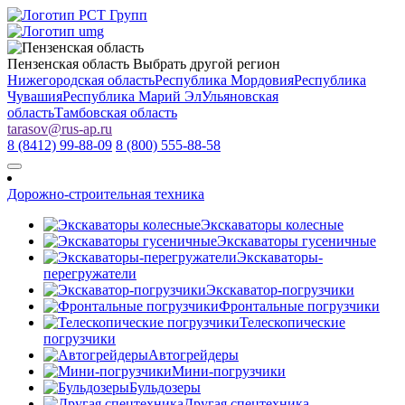
Пензенская область
Выбрать другой регион
Нижегородская область
Республика Мордовия
Республика
Чувашия
Республика Марий Эл
Ульяновская
область
Тамбовская область
tarasov
@
rus-ap.ru
8 (8412) 99-88-09
8 (800) 555-88-58
Дорожно-строительная техника
Экскаваторы колесные
Экскаваторы гусеничные
Экскаваторы-
перегружатели
Экскаватор-погрузчики
Фронтальные погрузчики
Телескопические
погрузчики
Автогрейдеры
Мини-погрузчики
Бульдозеры
Другая спецтехника