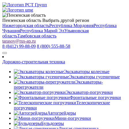
Пензенская область
Выбрать другой регион
Нижегородская область
Республика Мордовия
Республика
Чувашия
Республика Марий Эл
Ульяновская
область
Тамбовская область
tarasov
@
rus-ap.ru
8 (8412) 99-88-09
8 (800) 555-88-58
Дорожно-строительная техника
Экскаваторы колесные
Экскаваторы гусеничные
Экскаваторы-
перегружатели
Экскаватор-погрузчики
Фронтальные погрузчики
Телескопические
погрузчики
Автогрейдеры
Мини-погрузчики
Бульдозеры
Другая спецтехника