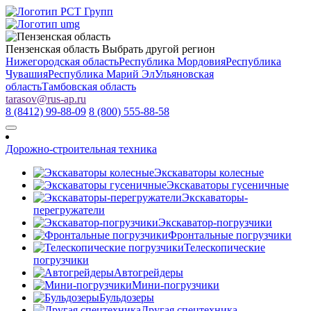
Пензенская область
Выбрать другой регион
Нижегородская область
Республика Мордовия
Республика
Чувашия
Республика Марий Эл
Ульяновская
область
Тамбовская область
tarasov
@
rus-ap.ru
8 (8412) 99-88-09
8 (800) 555-88-58
Дорожно-строительная техника
Экскаваторы колесные
Экскаваторы гусеничные
Экскаваторы-
перегружатели
Экскаватор-погрузчики
Фронтальные погрузчики
Телескопические
погрузчики
Автогрейдеры
Мини-погрузчики
Бульдозеры
Другая спецтехника