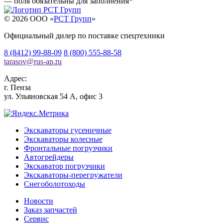
— поля обязательны для заполнения
*
© 2026 OOO «
РСТ Групп
»
Официальный дилер по поставке спецтехники
8 (8412) 99-88-09
8 (800) 555-88-58
tarasov
@
rus-ap.ru
Адрес:
г.
Пенза
ул. Ульяновская 54 А, офис 3
Экскаваторы гусеничные
Экскаваторы колесные
Фронтальные погрузчики
Автогрейдеры
Экскаватор погрузчики
Экскаваторы-перегружатели
Снегоболотоходы
Новости
Заказ запчастей
Сервис