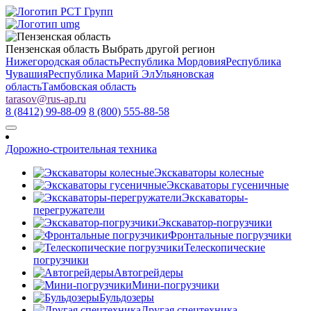
Пензенская область
Выбрать другой регион
Нижегородская область
Республика Мордовия
Республика
Чувашия
Республика Марий Эл
Ульяновская
область
Тамбовская область
tarasov
@
rus-ap.ru
8 (8412) 99-88-09
8 (800) 555-88-58
Дорожно-строительная техника
Экскаваторы колесные
Экскаваторы гусеничные
Экскаваторы-
перегружатели
Экскаватор-погрузчики
Фронтальные погрузчики
Телескопические
погрузчики
Автогрейдеры
Мини-погрузчики
Бульдозеры
Другая спецтехника