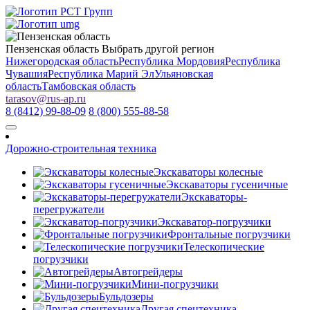
Пензенская область
Выбрать другой регион
Нижегородская область
Республика Мордовия
Республика
Чувашия
Республика Марий Эл
Ульяновская
область
Тамбовская область
tarasov
@
rus-ap.ru
8 (8412) 99-88-09
8 (800) 555-88-58
Дорожно-строительная техника
Экскаваторы колесные
Экскаваторы гусеничные
Экскаваторы-
перегружатели
Экскаватор-погрузчики
Фронтальные погрузчики
Телескопические
погрузчики
Автогрейдеры
Мини-погрузчики
Бульдозеры
Другая спецтехника