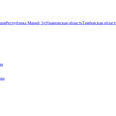
шия
Республика Марий Эл
Ульяновская область
Тамбовская област
ли
ики