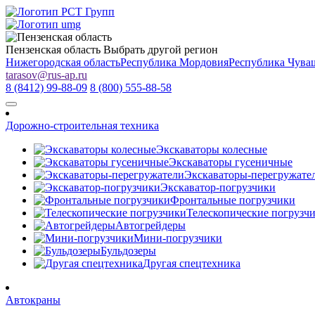
Пензенская область
Выбрать другой регион
Нижегородская область
Республика Мордовия
Республика Чува
tarasov
@
rus-ap.ru
8 (8412) 99-88-09
8 (800) 555-88-58
Дорожно-строительная техника
Экскаваторы колесные
Экскаваторы гусеничные
Экскаваторы-перегружате
Экскаватор-погрузчики
Фронтальные погрузчики
Телескопические погрузч
Автогрейдеры
Мини-погрузчики
Бульдозеры
Другая спецтехника
Автокраны