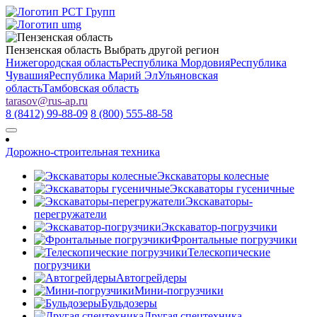
Пензенская область
Выбрать другой регион
Нижегородская область
Республика Мордовия
Республика
Чувашия
Республика Марий Эл
Ульяновская
область
Тамбовская область
tarasov
@
rus-ap.ru
8 (8412) 99-88-09
8 (800) 555-88-58
Дорожно-строительная техника
Экскаваторы колесные
Экскаваторы гусеничные
Экскаваторы-
перегружатели
Экскаватор-погрузчики
Фронтальные погрузчики
Телескопические
погрузчики
Автогрейдеры
Мини-погрузчики
Бульдозеры
Другая спецтехника