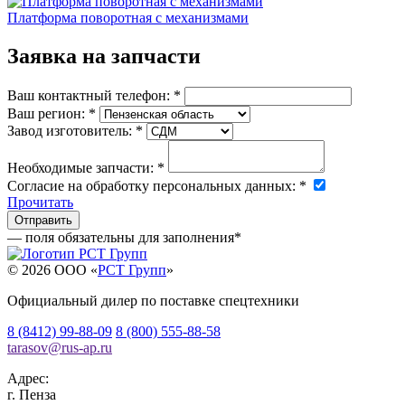
Платформа поворотная с механизмами
Заявка на запчасти
Ваш контактный телефон:
*
Ваш регион:
*
Завод изготовитель:
*
Необходимые запчасти:
*
Согласие на обработку персональных данных:
*
Прочитать
— поля обязательны для заполнения
*
© 2026 OOO «
РСТ Групп
»
Официальный дилер по поставке спецтехники
8 (8412) 99-88-09
8 (800) 555-88-58
tarasov
@
rus-ap.ru
Адрес:
г.
Пенза