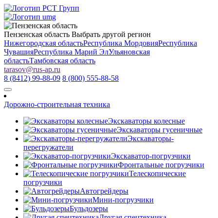
Пензенская область
Выбрать другой регион
Нижегородская область
Республика Мордовия
Республика
Чувашия
Республика Марий Эл
Ульяновская
область
Тамбовская область
tarasov
@
rus-ap.ru
8 (8412) 99-88-09
8 (800) 555-88-58
Дорожно-строительная техника
Экскаваторы колесные
Экскаваторы гусеничные
Экскаваторы-
перегружатели
Экскаватор-погрузчики
Фронтальные погрузчики
Телескопические
погрузчики
Автогрейдеры
Мини-погрузчики
Бульдозеры
Другая спецтехника