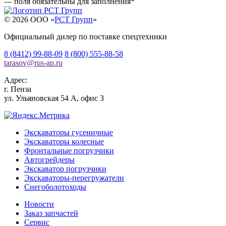
— поля обязательны для заполнения
*
© 2026 OOO «
РСТ Групп
»
Официальный дилер по поставке спецтехники
8 (8412) 99-88-09
8 (800) 555-88-58
tarasov
@
rus-ap.ru
Адрес:
г.
Пенза
ул. Ульяновская 54 А, офис 3
Экскаваторы гусеничные
Экскаваторы колесные
Фронтальные погрузчики
Автогрейдеры
Экскаватор погрузчики
Экскаваторы-перегружатели
Снегоболотоходы
Новости
Заказ запчастей
Сервис