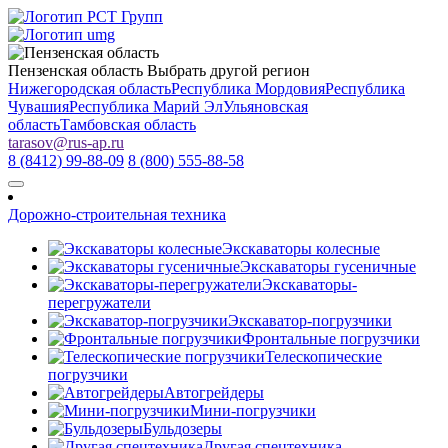
Пензенская область
Выбрать другой регион
Нижегородская область
Республика Мордовия
Республика
Чувашия
Республика Марий Эл
Ульяновская
область
Тамбовская область
tarasov
@
rus-ap.ru
8 (8412) 99-88-09
8 (800) 555-88-58
Дорожно-строительная техника
Экскаваторы колесные
Экскаваторы гусеничные
Экскаваторы-
перегружатели
Экскаватор-погрузчики
Фронтальные погрузчики
Телескопические
погрузчики
Автогрейдеры
Мини-погрузчики
Бульдозеры
Другая спецтехника