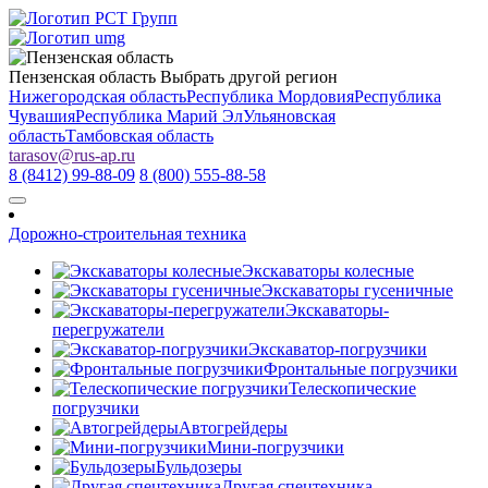
Пензенская область
Выбрать другой регион
Нижегородская область
Республика Мордовия
Республика
Чувашия
Республика Марий Эл
Ульяновская
область
Тамбовская область
tarasov
@
rus-ap.ru
8 (8412) 99-88-09
8 (800) 555-88-58
Дорожно-строительная техника
Экскаваторы колесные
Экскаваторы гусеничные
Экскаваторы-
перегружатели
Экскаватор-погрузчики
Фронтальные погрузчики
Телескопические
погрузчики
Автогрейдеры
Мини-погрузчики
Бульдозеры
Другая спецтехника