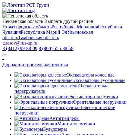
Пензенская область
Выбрать другой регион
Нижегородская область
Республика Мордовия
Республика
Чувашия
Республика Марий Эл
Ульяновская
область
Тамбовская область
tarasov
@
rus-ap.ru
8 (8412) 99-88-09
8 (800) 555-88-58
Дорожно-строительная техника
Экскаваторы колесные
Экскаваторы гусеничные
Экскаваторы-
перегружатели
Экскаватор-погрузчики
Фронтальные погрузчики
Телескопические
погрузчики
Автогрейдеры
Мини-погрузчики
Бульдозеры
Другая спецтехника