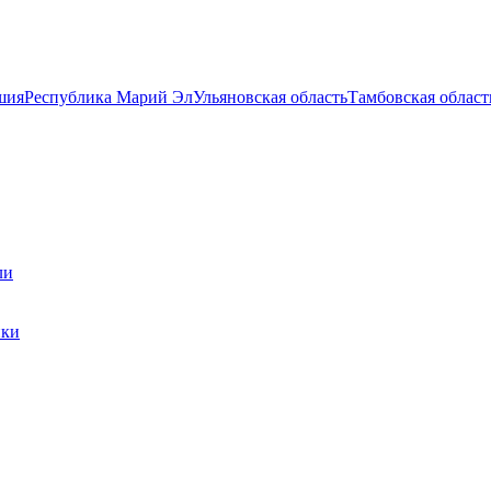
шия
Республика Марий Эл
Ульяновская область
Тамбовская област
ли
ики