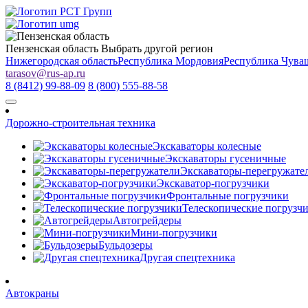
Пензенская область
Выбрать другой регион
Нижегородская область
Республика Мордовия
Республика Чува
tarasov
@
rus-ap.ru
8 (8412) 99-88-09
8 (800) 555-88-58
Дорожно-строительная техника
Экскаваторы колесные
Экскаваторы гусеничные
Экскаваторы-перегружате
Экскаватор-погрузчики
Фронтальные погрузчики
Телескопические погрузч
Автогрейдеры
Мини-погрузчики
Бульдозеры
Другая спецтехника
Автокраны