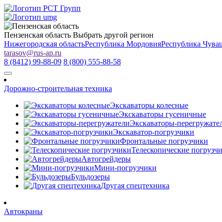
Пензенская область
Выбрать другой регион
Нижегородская область
Республика Мордовия
Республика Чува
tarasov
@
rus-ap.ru
8 (8412) 99-88-09
8 (800) 555-88-58
Дорожно-строительная техника
Экскаваторы колесные
Экскаваторы гусеничные
Экскаваторы-перегружате
Экскаватор-погрузчики
Фронтальные погрузчики
Телескопические погрузч
Автогрейдеры
Мини-погрузчики
Бульдозеры
Другая спецтехника
Автокраны