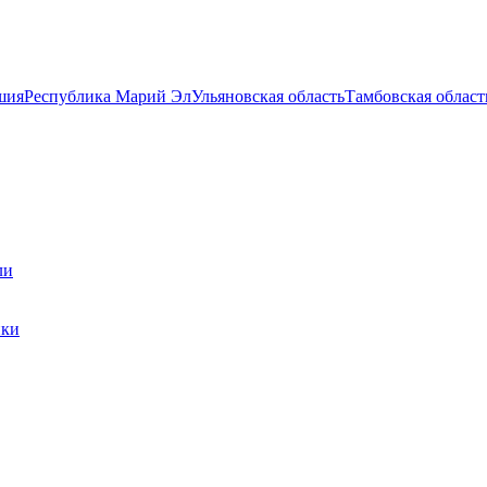
шия
Республика Марий Эл
Ульяновская область
Тамбовская област
ли
ики