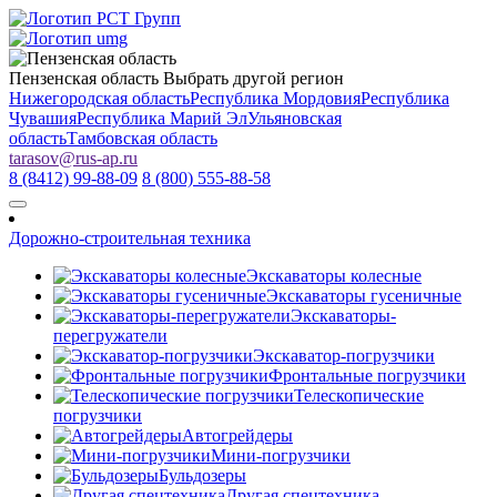
Пензенская область
Выбрать другой регион
Нижегородская область
Республика Мордовия
Республика
Чувашия
Республика Марий Эл
Ульяновская
область
Тамбовская область
tarasov
@
rus-ap.ru
8 (8412) 99-88-09
8 (800) 555-88-58
Дорожно-строительная техника
Экскаваторы колесные
Экскаваторы гусеничные
Экскаваторы-
перегружатели
Экскаватор-погрузчики
Фронтальные погрузчики
Телескопические
погрузчики
Автогрейдеры
Мини-погрузчики
Бульдозеры
Другая спецтехника