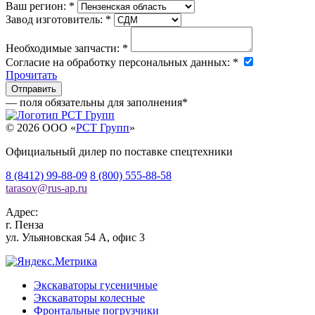
Ваш регион:
*
Завод изготовитель:
*
Необходимые запчасти:
*
Согласие на обработку персональных данных:
*
Прочитать
— поля обязательны для заполнения
*
© 2026 OOO «
РСТ Групп
»
Официальный дилер по поставке спецтехники
8 (8412) 99-88-09
8 (800) 555-88-58
tarasov
@
rus-ap.ru
Адрес:
г.
Пенза
ул. Ульяновская 54 А, офис 3
Экскаваторы гусеничные
Экскаваторы колесные
Фронтальные погрузчики