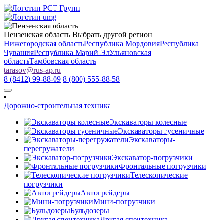
Пензенская область
Выбрать другой регион
Нижегородская область
Республика Мордовия
Республика
Чувашия
Республика Марий Эл
Ульяновская
область
Тамбовская область
tarasov
@
rus-ap.ru
8 (8412) 99-88-09
8 (800) 555-88-58
Дорожно-строительная техника
Экскаваторы колесные
Экскаваторы гусеничные
Экскаваторы-
перегружатели
Экскаватор-погрузчики
Фронтальные погрузчики
Телескопические
погрузчики
Автогрейдеры
Мини-погрузчики
Бульдозеры
Другая спецтехника