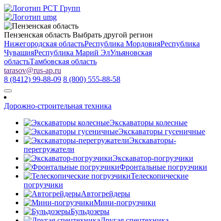
Пензенская область
Выбрать другой регион
Нижегородская область
Республика Мордовия
Республика
Чувашия
Республика Марий Эл
Ульяновская
область
Тамбовская область
tarasov
@
rus-ap.ru
8 (8412) 99-88-09
8 (800) 555-88-58
Дорожно-строительная техника
Экскаваторы колесные
Экскаваторы гусеничные
Экскаваторы-
перегружатели
Экскаватор-погрузчики
Фронтальные погрузчики
Телескопические
погрузчики
Автогрейдеры
Мини-погрузчики
Бульдозеры
Другая спецтехника