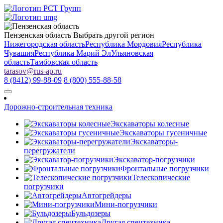
Пензенская область
Выбрать другой регион
Нижегородская область
Республика Мордовия
Республика
Чувашия
Республика Марий Эл
Ульяновская
область
Тамбовская область
tarasov
@
rus-ap.ru
8 (8412) 99-88-09
8 (800) 555-88-58
Дорожно-строительная техника
Экскаваторы колесные
Экскаваторы гусеничные
Экскаваторы-
перегружатели
Экскаватор-погрузчики
Фронтальные погрузчики
Телескопические
погрузчики
Автогрейдеры
Мини-погрузчики
Бульдозеры
Другая спецтехника