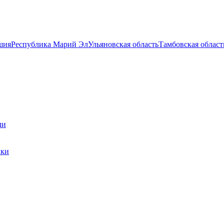
шия
Республика Марий Эл
Ульяновская область
Тамбовская област
ли
ики