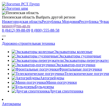
Пензенская область
Выбрать другой регион
Нижегородская область
Республика Мордовия
Республика Чува
tarasov
@
rus-ap.ru
8 (8412) 99-88-09
8 (800) 555-88-58
Дорожно-строительная техника
Экскаваторы колесные
Экскаваторы гусеничные
Экскаваторы-перегружате
Экскаватор-погрузчики
Фронтальные погрузчики
Телескопические погрузч
Автогрейдеры
Мини-погрузчики
Бульдозеры
Другая спецтехника
Автокраны