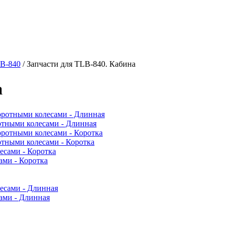
LB-840
/
Запчасти для TLB-840. Кабина
а
ротными колесами - Длинная
отными колесами - Коротка
ами - Коротка
ами - Длинная