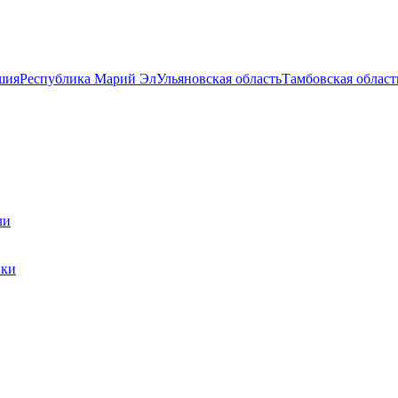
шия
Республика Марий Эл
Ульяновская область
Тамбовская област
ли
ики