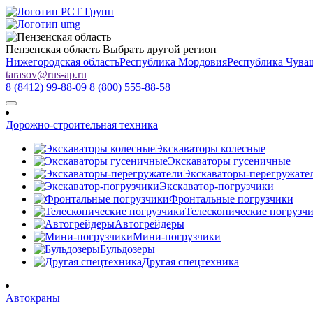
Пензенская область
Выбрать другой регион
Нижегородская область
Республика Мордовия
Республика Чува
tarasov
@
rus-ap.ru
8 (8412) 99-88-09
8 (800) 555-88-58
Дорожно-строительная техника
Экскаваторы колесные
Экскаваторы гусеничные
Экскаваторы-перегружате
Экскаватор-погрузчики
Фронтальные погрузчики
Телескопические погрузч
Автогрейдеры
Мини-погрузчики
Бульдозеры
Другая спецтехника
Автокраны